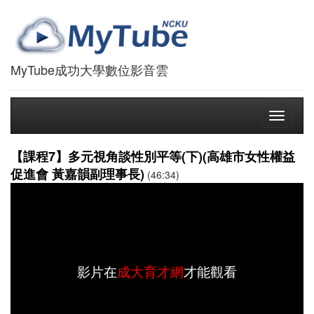
MyTube成功大學數位影音雲
Toggle
navigati
【課程7】多元視角談性別平等(下)(高雄市女性權益
促進會 黃嘉韻副理事長)
(46:34)
影片在
成大育才網
才能觀看