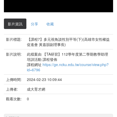
影片資訊
分享
收藏
影片標題:
【課程7】多元視角談性別平等(下)(高雄市女性權益
促進會 黃嘉韻副理事長)
影片說明:
此檔案由 【TA研習】112學年度第二學期教學助理
培訓活動 課程發佈
課程網址
https://ge.ncku.edu.tw/course/view.php?
id=6796
上傳時間:
2024-02-23 10:09:44
上傳者:
成大育才網
觀看次數:
0