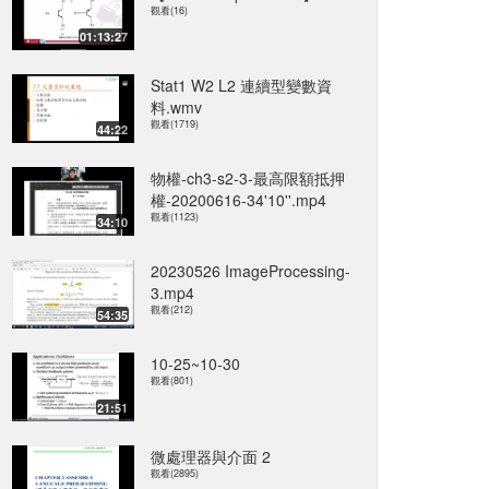
觀看(16)
01:13:27
Stat1 W2 L2 連續型變數資
料.wmv
觀看(1719)
44:22
物權-ch3-s2-3-最高限額抵押
權-20200616-34'10''.mp4
觀看(1123)
34:10
20230526 ImageProcessing-
3.mp4
觀看(212)
54:35
10-25~10-30
觀看(801)
21:51
微處理器與介面 2
觀看(2895)