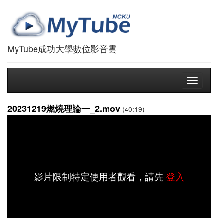
MyTube成功大學數位影音雲
Toggle
navigati
20231219燃燒理論一_2.mov
(40:19)
影片限制特定使用者觀看，請先
登入