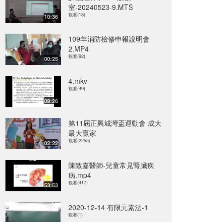
室-20240523-9.MTS
觀看(18)
10:36
109年消防檢修申報說明會
2.MP4
觀看(92)
00:25
4.mkv
觀看(49)
09:26
第11屆正興城灣盃運動會 成大
最大贏家
觀看(2255)
02:22
陳致嘉醫師-兒童常見腎臟疾
病.mp4
觀看(417)
53:53
2020-12-14 有限元素法-1
觀看(1)