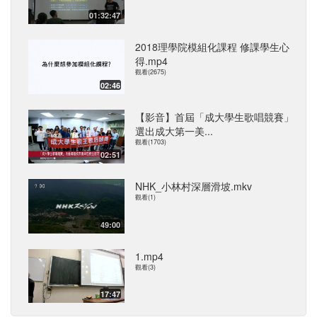
01:32:47
2018理學院模組化課程 修課學生心
得.mp4
觀看(2675)
02:46
【影音】首屆「成大學生歌唱競賽」
選出成大第一美...
觀看(1703)
02:51
NHK_小林村深層滑坡.mkv
觀看(1)
49:00
1.mp4
觀看(3)
17:47