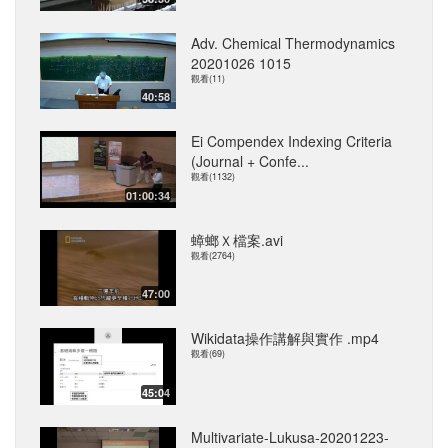
Adv. Chemical Thermodynamics
20201026 1015
觀看(11)
40:58
Ei Compendex Indexing Criteria
(Journal + Confe...
觀看(1132)
01:00:34
蟑螂Ｘ檔案.avi
觀看(2764)
47:00
Wikidata操作講解與實作 .mp4
觀看(69)
45:04
Multivariate-Lukusa-20201223-