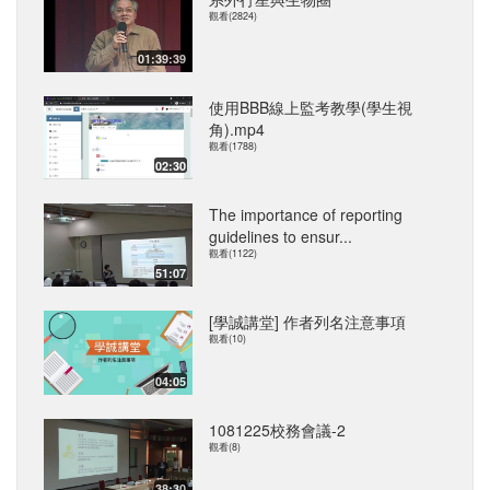
觀看(2824)
01:39:39
使用BBB線上監考教學(學生視
角).mp4
觀看(1788)
02:30
The importance of reporting
guidelines to ensur...
觀看(1122)
51:07
[學誠講堂] 作者列名注意事項
觀看(10)
04:05
1081225校務會議-2
觀看(8)
38:30