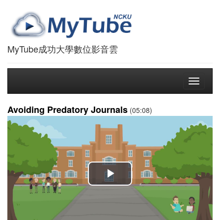
MyTube成功大學數位影音雲
Toggle
navigati
Avoiding Predatory Journals
(05:08)
播
放