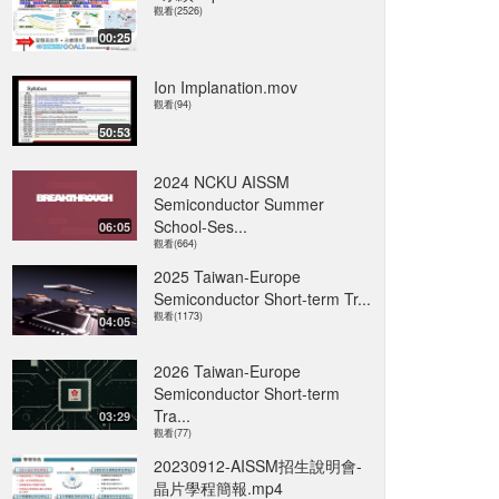
觀看(2526)
00:25
Ion Implanation.mov
觀看(94)
50:53
2024 NCKU AISSM
Semiconductor Summer
School-Ses...
06:05
觀看(664)
2025 Taiwan-Europe
Semiconductor Short-term Tr...
觀看(1173)
04:05
2026 Taiwan-Europe
Semiconductor Short-term
Tra...
03:29
觀看(77)
20230912-AISSM招生說明會-
晶片學程簡報.mp4