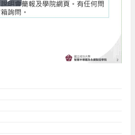
播
放
影
片