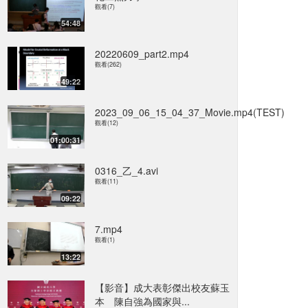
觀看(7)
54:48
20220609_part2.mp4
觀看(262)
49:22
2023_09_06_15_04_37_Movie.mp4(TEST)
觀看(12)
01:00:31
0316_乙_4.avi
觀看(11)
09:22
7.mp4
觀看(1)
13:22
【影音】成大表彰傑出校友蘇玉
本 陳自強為國家與...