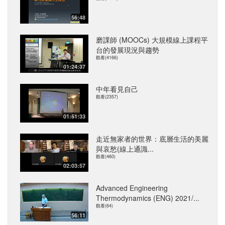
56:48
磨課師 (MOOCs) 大規模線上課程平
台的發展現況與趨勢
觀看(4166)
01:24:37
中年看見自己
觀看(2357)
01:51:33
走近無家者的世界：底層生活的美麗
與哀愁(線上通識...
觀看(460)
02:03:57
Advanced Engineering
Thermodynamics (ENG) 2021/...
觀看(64)
56:11