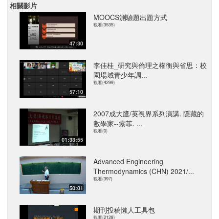
相關影片
MOOCS測驗題出題方式
觀看(3535)
47:30
李佳桂_研究與倫理之權衡與省思：校
園場域青少年調...
觀看(4299)
57:10
2007成大鷹/英視界系列演講. 隱藏的
數學家--索菲. ...
觀看(0)
01:33:55
Advanced Engineering
Thermodynamics (CHN) 2021/...
觀看(397)
50:01
期刊投稿懶人工具包
觀看(2128)