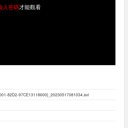
輸入密碼
才能觀看
001-82D2-97CE13118600}_20230517081034.avi