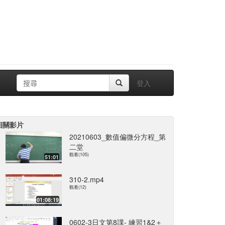
登入
相關影片
20210603_數值偏微分方程_第
二堂
觀看(105)
51:01
310-2.mp4
觀看(12)
01:08:19
0602-3日文第8課- 練習1&2＋