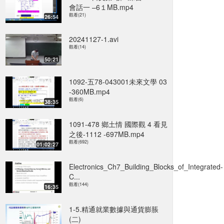
會話一 –6１MB.mp4
觀看(21)
26:54
20241127-1.avi
觀看(14)
50:21
1092-五78-043001未來文學 03
-360MB.mp4
觀看(6)
38:35
1091-478 鄉土情 國際觀 4 看見
之後-1112 -697MB.mp4
觀看(692)
01:02:27
Electronics_Ch7_Building_Blocks_of_Integrated-
C...
觀看(144)
16:35
1-5.精通就業數據與通貨膨脹
(二)