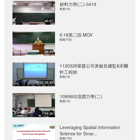
材料力學(二)-0419
觀看(16)
49:07
6:18第二段.MOV
觀看(702)
26:42
1120328萊茵公司黃敏良總監&宋爾
軒工程師
觀看(16)
02:16:33
1090602流體力學(二)
觀看(10)
54:36
Leveraging Spatial Information
Science for Smar...
觀看(742)