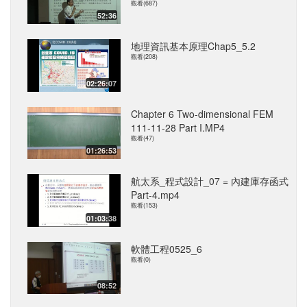
觀看(687)
52:36
地理資訊基本原理Chap5_5.2
觀看(208)
02:26:07
Chapter 6 Two-dimensional FEM
111-11-28 Part I.MP4
觀看(47)
01:26:53
航太系_程式設計_07 = 內建庫存函式
Part-4.mp4
觀看(153)
01:03:38
軟體工程0525_6
觀看(0)
08:52