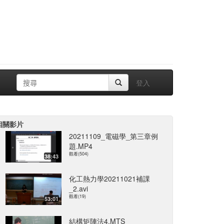
登入
相關影片
20211109_電磁學_第三章例
題.MP4
觀看(504)
38:43
化工熱力學20211021補課
_2.avi
觀看(19)
53:01
結構矩陣法4.MTS