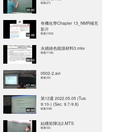
觀看(27)
29:40
有機化學Chapter 13_NMR補充
影片
觀看(1023)
14:48
永續綠色能源材料3.mkv
觀看(1136)
20:54
0502-2.avi
觀看(33)
07:44
第12週 2022.05.05 (Tue.
9:10-) (Sec. 9.7-9.8)
觀看(536)
48:50
結構矩陣法2.MTS
觀看(32)