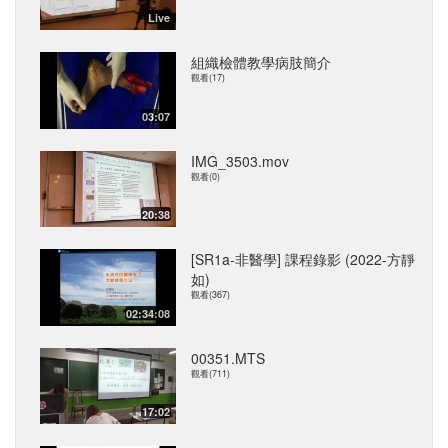
Live
組織檢體教學病肢簡介
觀看(17)
03:07
IMG_3503.mov
觀看(0)
20:38
[SR1a-非醫學] 課程錄影 (2022-方靜
如)
觀看(367)
02:34:08
00351.MTS
觀看(711)
17:02