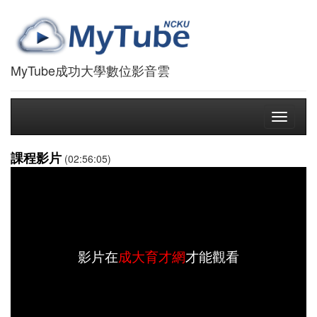
MyTube成功大學數位影音雲
Toggle
navigati
課程影片
(02:56:05)
影片在
成大育才網
才能觀看