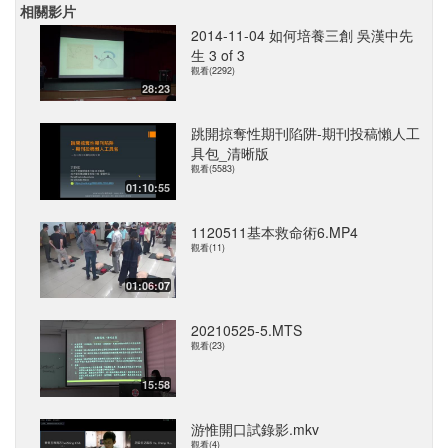
相關影片
2014-11-04 如何培養三創 吳漢中先
生 3 of 3
觀看(2292)
28:23
跳開掠奪性期刊陷阱-期刊投稿懶人工
具包_清晰版
觀看(5583)
01:10:55
1120511基本救命術6.MP4
觀看(11)
01:06:07
20210525-5.MTS
觀看(23)
15:58
游惟開口試錄影.mkv
觀看(4)