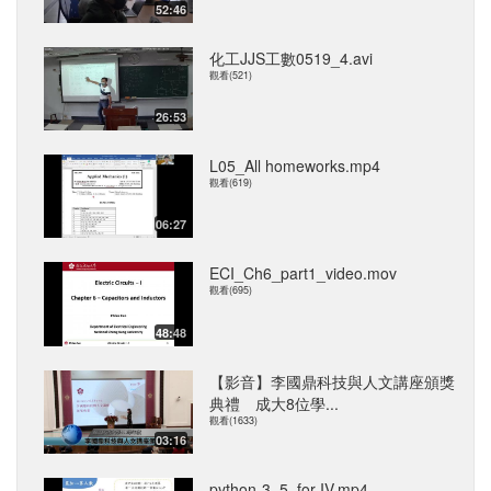
52:46
化工JJS工數0519_4.avi
觀看(521)
26:53
L05_All homeworks.mp4
觀看(619)
06:27
ECI_Ch6_part1_video.mov
觀看(695)
48:48
【影音】李國鼎科技與人文講座頒獎
典禮 成大8位學...
觀看(1633)
03:16
python-3_5. for-IV.mp4