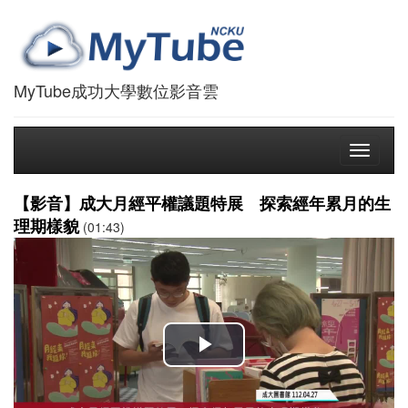
MyTube成功大學數位影音雲
Toggle
navigati
【影音】成大月經平權議題特展 探索經年累月的生
理期樣貌
(01:43)
播
放