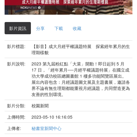
影
片
影片資訊
分享
下載
收藏
影片標題:
【影音】成大月經平權議題特展 探索經年累月的生
理期樣貌
影片說明:
2023 第九屆粉紅點「大菜」開動！即日起到 5 月
17 日，「經年累月──月經平權議題特展」在國立成
功大學成功校區總圖書館 1 樓多功能閱覽區展出。
展出內容包含：月經議題圖文展及主題書展，邀請各
界不論有無生理期都能重視月經議題，共同營造更為
友善的性別環境。
影片分類:
校園新聞
上傳時間:
2023-05-10 16:16:05
上傳者:
秘書室新聞中心