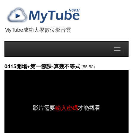
MyTube成功大學數位影音雲
Toggle
navigati
0415開場+第一節課-算幾不等式
(55:52)
影片需要
輸入密碼
才能觀看