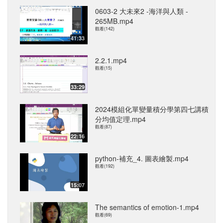
0603-2 大未來2 -海洋與人類 -
265MB.mp4
觀看(142)
41:33
2.2.1.mp4
觀看(15)
33:29
2024模組化單變量積分學第四七講積
分均值定理.mp4
觀看(87)
22:16
python-補充_4. 圖表繪製.mp4
觀看(192)
15:07
The semantics of emotion-1.mp4
觀看(69)