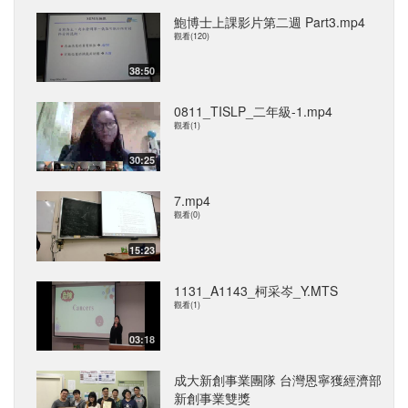
鮑博士上課影片第二週 Part3.mp4
觀看(120)
38:50
0811_TISLP_二年級-1.mp4
觀看(1)
30:25
7.mp4
觀看(0)
15:23
1131_A1143_柯采岑_Y.MTS
觀看(1)
03:18
成大新創事業團隊 台灣恩寧獲經濟部
新創事業雙獎