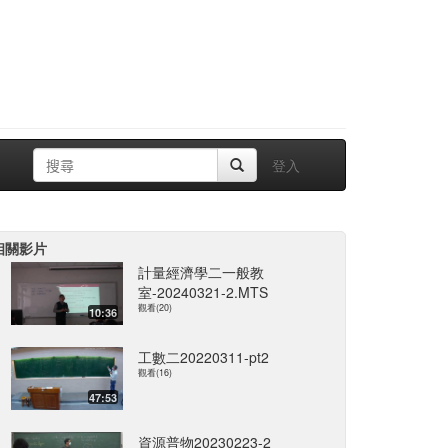
登入
相關影片
計量經濟學二一般教
室-20240321-2.MTS
觀看(20)
10:36
工數二20220311-pt2
觀看(16)
47:53
資源普物20230223-2