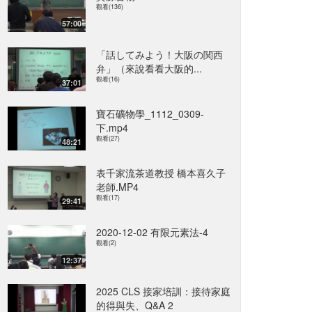
觀看(136)
57:00
「話してみよう！大阪の関西
弁」（來說看看大阪的...
觀看(16)
37:01
寶石礦物學_1112_0309-
下.mp4
觀看(27)
48:21
表千家流茶道教授 橋本喜久子
老師.MP4
觀看(17)
29:41
2020-12-02 有限元素法-4
觀看(2)
12:37
2025 CLS 接家培訓：接待家庭
的得與失、Q&A 2