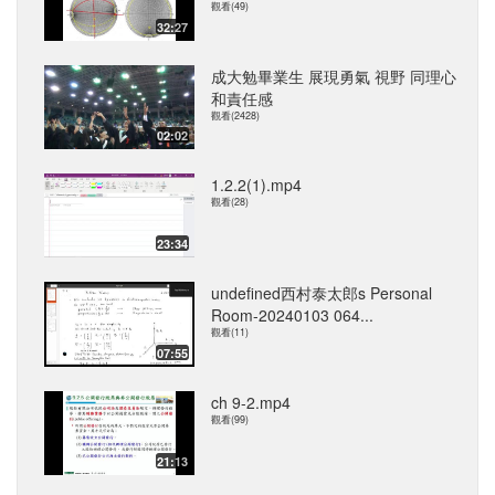
觀看(49)
32:27
成大勉畢業生 展現勇氣 視野 同理心
和責任感
觀看(2428)
02:02
1.2.2(1).mp4
觀看(28)
23:34
undefined西村泰太郎s Personal
Room-20240103 064...
觀看(11)
07:55
ch 9-2.mp4
觀看(99)
21:13