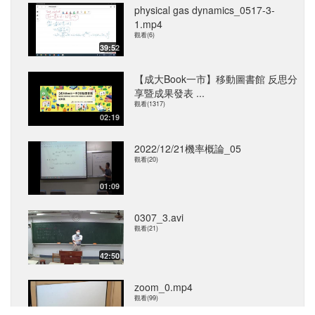
physical gas dynamics_0517-3-
1.mp4
觀看(6)
39:52
【成大Book一市】移動圖書館 反思分
享暨成果發表 ...
觀看(1317)
02:19
2022/12/21機率概論_05
觀看(20)
01:09
0307_3.avi
觀看(21)
42:50
zoom_0.mp4
觀看(99)