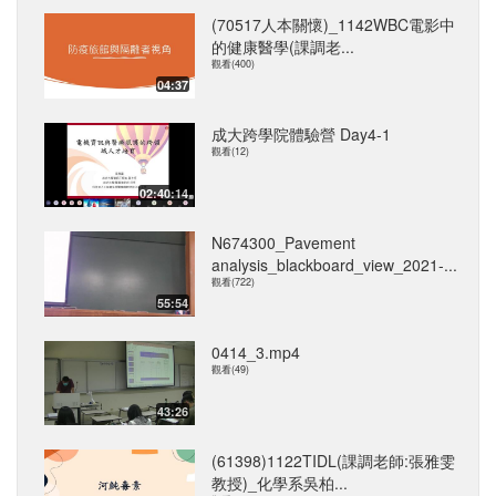
(70517人本關懷)_1142WBC電影中
的健康醫學(課調老...
觀看(400)
04:37
成大跨學院體驗營 Day4-1
觀看(12)
02:40:14
N674300_Pavement
analysis_blackboard_view_2021-...
觀看(722)
55:54
0414_3.mp4
觀看(49)
43:26
(61398)1122TIDL(課調老師:張雅雯
教授)_化學系吳柏...