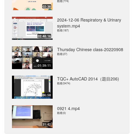
觀看(774)
02:38
2024-12-06 Respiratory & Urinary
system.mp4
觀看(187)
02:48:16
Thursday Chinese class-20220908
觀看(27)
01:39:11
TQC+ AutoCAD 2014（題目206)
觀看(5474)
06:58
0921 4.mp4
觀看(0)
31:42