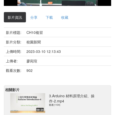
影
片
影片資訊
分享
下載
收藏
影片標題:
CH10複習
影片分類:
校園新聞
上傳時間:
2023-03-10 12:13:43
上傳者:
廖宛瑄
觀看次數:
902
相關影片
3.Arduino 材料原理介紹、操
作-2.mp4
觀看(1104)
09:24