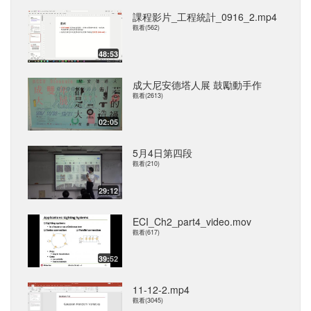
課程影片_工程統計_0916_2.mp4
觀看(562)
48:53
成大尼安德塔人展 鼓勵動手作
觀看(2613)
02:05
5月4日第四段
觀看(210)
29:12
ECI_Ch2_part4_video.mov
觀看(617)
39:52
11-12-2.mp4
觀看(3045)