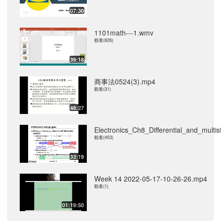
07:30
1101math---1.wmv
觀看(826)
39:18
商事法0524(3).mp4
觀看(31)
48:27
Electronics_Ch8_Differential_and_multi
觀看(453)
33:19
Week 14 2022-05-17-10-26-26.mp4
觀看(1)
01:19:50