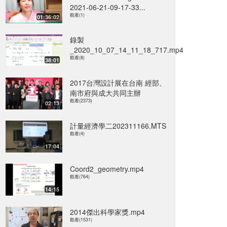
2021-06-21-09-17-33...
觀看(1)
01:36:02
錄製
_2020_10_07_14_11_18_717.mp4
觀看(8)
38:01
2017台灣設計展在台南 經部、
南市府與成大共同主辦
觀看(2373)
02:13
計量經濟學二202311166.MTS
觀看(4)
17:04
Coord2_geometry.mp4
觀看(764)
14:15
2014傑出科學家獎.mp4
觀看(1531)