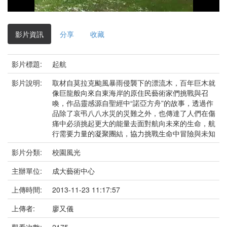
影
片
影片資訊
分享
收藏
影片標題:
起航
影片說明:
取材自莫拉克颱風暴雨侵襲下的漂流木，百年巨木就
像巨龍般向來自東海岸的原住民藝術家們挑戰與召
喚，作品靈感源自聖經中“諾亞方舟”的故事，透過作
品除了哀弔八八水災的災難之外，也傳達了人們在傷
痛中必須挑起更大的能量去面對航向未來的生命，航
行需要力量的凝聚團結，協力挑戰生命中冒險與未知
影片分類:
校園風光
主辦單位:
成大藝術中心
上傳時間:
2013-11-23 11:17:57
上傳者:
廖又儀