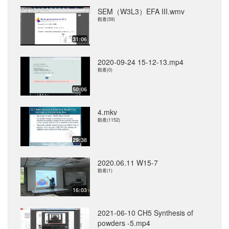
SEM（W3L3）EFA III.wmv
觀看(59)
31:06
2020-09-24 15-12-13.mp4
觀看(0)
50:06
4.mkv
觀看(1152)
29:38
2020.06.11 W15-7
觀看(1)
16:03
2021-06-10 CH5 Synthesis of
powders -5.mp4