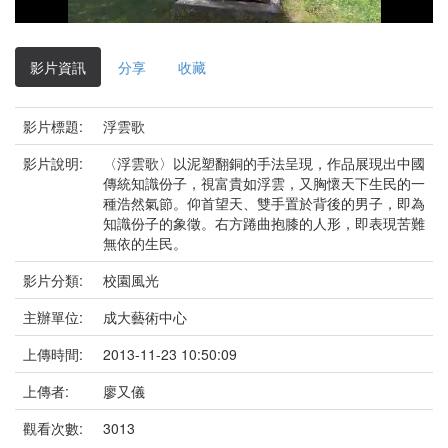
影
片
影片資訊
分享
收藏
影片標題:
浮雲歌
影片說明:
〈浮雲歌〉以泥塑翻銅的手法呈現，作品展現出中國
傳統知識份子，視富貴如浮雲，又胸懷天下生民的一
種浩然氣節。仰首望天、雙手置於背後的男子，即為
知識份子的象徵。右方踡曲抱膝的人形，即表現苦難
無依的生民。
影片分類:
校園風光
主辦單位:
成大藝術中心
上傳時間:
2013-11-23 10:50:09
上傳者:
廖又儀
觀看次數:
3013