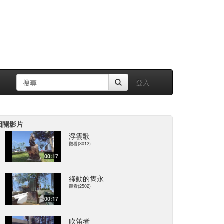
登入
相關影片
浮雲歌
觀看(3012)
00:17
綠動的雋永
觀看(2502)
00:17
吹笛者