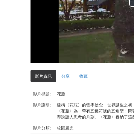
影片資訊
分享
收藏
影片標題:
花瓶
影片說明:
建構〈花瓶〉的哲學信念：世界誕生之初
〈花瓶〉為一帶有五種符號的五角型：問
即說話人思考的片刻。〈花瓶〉容納了這
影片分類:
校園風光