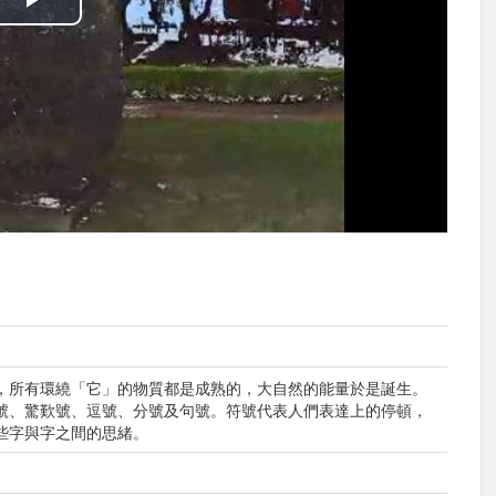
播
放
影
片
，所有環繞「它」的物質都是成熟的，大自然的能量於是誕生。
號、驚歎號、逗號、分號及句號。符號代表人們表達上的停頓，
些字與字之間的思緒。