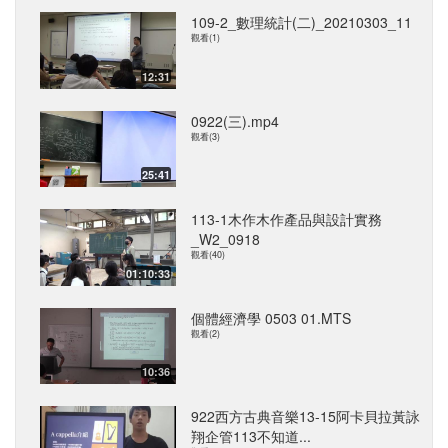
109-2_數理統計(二)_20210303_11
觀看(1)
12:31
0922(三).mp4
觀看(3)
25:41
113-1木作木作產品與設計實務
_W2_0918
觀看(40)
01:10:33
個體經濟學 0503 01.MTS
觀看(2)
10:36
922西方古典音樂13-15阿卡貝拉黃詠
翔企管113不知道...