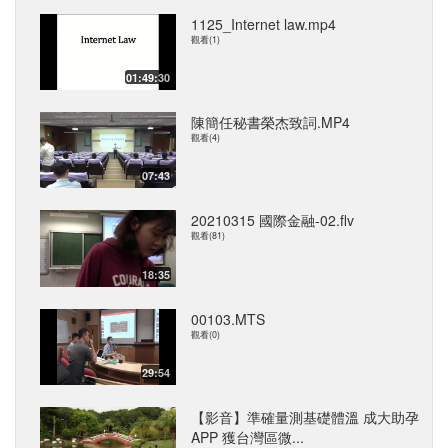
1125_Internet law.mp4
觀看(1)
01:49:30
陳簡任秘書榮杰致詞.MP4
觀看(4)
07:43
20210315 國際金融-02.flv
觀看(81)
18:35
00103.MTS
觀看(0)
29:54
【影音】準確量測基礎體溫 成大助孕
APP 獲台灣區微...