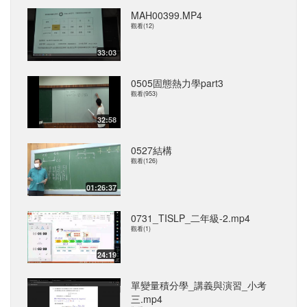
MAH00399.MP4
觀看(12)
33:03
0505固態熱力學part3
觀看(953)
32:58
0527結構
觀看(126)
01:26:37
0731_TISLP_二年級-2.mp4
觀看(1)
24:19
單變量積分學_講義與演習_小考
三.mp4