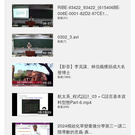
RIBE-93422_93422_{615406BE-
008E-0001-82D2-97CE1...
觀看(31)
08:57
0302_3.avi
觀看(7)
42:29
【影音】李克讓、林信義獲頒成大名
譽博士
觀看(1664)
03:23
航太系_程式設計_03 = C語言基本資
料型態Part-6.mp4
觀看(245)
01:13:59
2024模組化單變量微分學第三一講二
階導數的意義-廣...