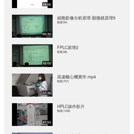
19:06
細胞影像分析原理-顯微鏡原理9
觀看(94)
09:20
FPLC原理2
觀看(98)
10:05
高速離心機實作.mp4
觀看(707)
07:36
HPLC操作影片
觀看(1338)
47:54