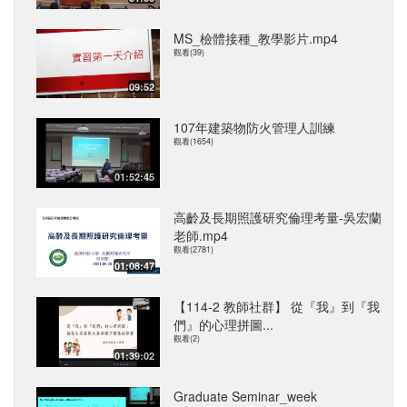
MS_檢體接種_教學影片.mp4
觀看(39)
09:52
107年建築物防火管理人訓練
觀看(1654)
01:52:45
高齡及長期照護研究倫理考量-吳宏蘭
老師.mp4
觀看(2781)
01:08:47
【114-2 教師社群】 從『我』到『我
們』的心理拼圖...
觀看(2)
01:39:02
Graduate Seminar_week