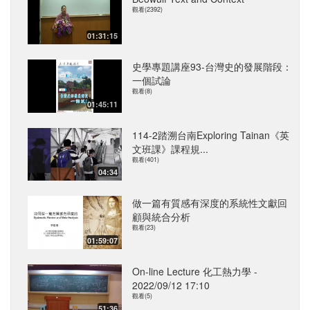
觀看(2392)
01:31:15
史學專題講座93-台灣史的發展階段：
一個試論
觀看(8)
01:45:11
114-2踏溯台南Exploring Tainan《英
文班課》課程規...
觀看(401)
04:34
做一篇有質感有深度的系統性文獻回
顧與統合分析
觀看(23)
01:59:07
On-line Lecture 化工熱力學 -
2022/09/12 17:10
觀看(5)
51:36