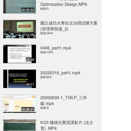
Optimization Design.MP4
觀看(0)
02:32:52
國立成功大學自主治理試辦方案
(管理學院場_2)
觀看(2944)
51:09
0406_part1.mp4
觀看(1060)
52:09
20220316_part1.mp4
觀看(625)
48:11
20200630-1_TISLP_三年
級.mp4
觀看(3)
02:00:01
9/23 微積分實習課影片 (沈士
育) .MP4