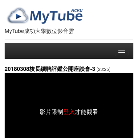
MyTube成功大學數位影音雲
Toggle
navigati
20180308校長續聘評鑑公開座談會-3
(23:25)
影片限制
登入
才能觀看