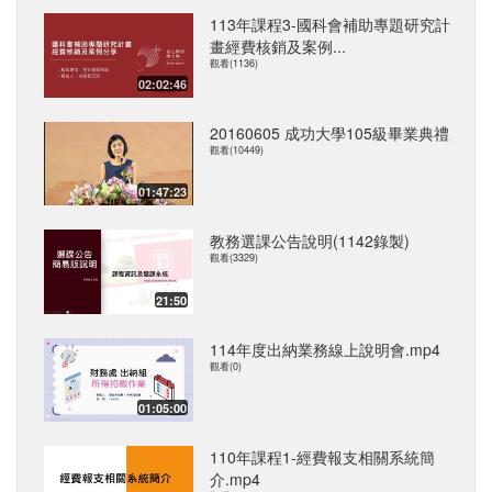
113年課程3-國科會補助專題研究計
畫經費核銷及案例...
觀看(1136)
02:02:46
20160605 成功大學105級畢業典禮
觀看(10449)
01:47:23
教務選課公告說明(1142錄製)
觀看(3329)
21:50
114年度出納業務線上說明會.mp4
觀看(0)
01:05:00
110年課程1-經費報支相關系統簡
介.mp4