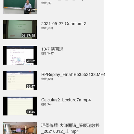
觀看(26)
54:02
2021-05-27-Quantum-2
觀看(546)
01:17:45
10/7 演習課
觀看(1497)
26:52
RPReplay_Final1653552133.MP4
觀看(521)
58:47
Calculus2_Lecture7a.mp4
觀看(94)
31:45
理學論壇-大師開講_張慶瑞教授
_20210312_上.mp4