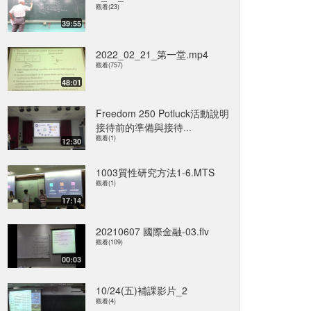
觀看(23)
39:55
2022_02_21_第一堂.mp4
觀看(757)
48:01
Freedom 250 Potluck活動說明
接待前的準備與接待...
觀看(1)
12:30
1003質性研究方法1-6.MTS
觀看(1)
17:14
20210607 國際金融-03.flv
觀看(109)
00:03
10/24(五)補課影片_2
觀看(4)