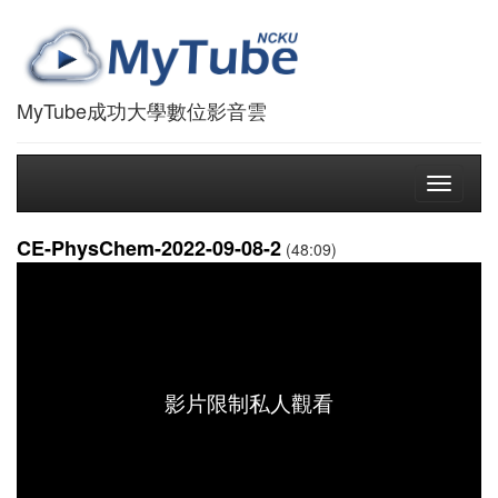
MyTube成功大學數位影音雲
Toggle
navigati
CE-PhysChem-2022-09-08-2
(48:09)
影片限制私人觀看