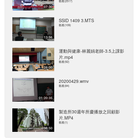
觀看(2517)
07:30
SSID 1409 3.MTS
觀看(109)
13:56
運動與健康-林麗娟老師-3.5上課影
片.mp4
觀看(92)
28:00
20200429.wmv
觀看(84)
01:20:35
製造所30週年所慶播放之回顧影
片.MP4
觀看(1)
08:50