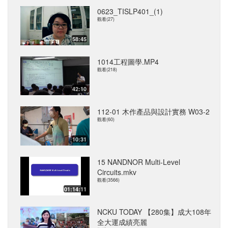
0623_TISLP401_(1)
觀看(27)
58:45
1014工程圖學.MP4
觀看(218)
42:10
112-01 木作產品與設計實務 W03-2
觀看(60)
10:31
15 NANDNOR Multi-Level
Circuits.mkv
觀看(3566)
01:14:11
NCKU TODAY 【280集】成大108年
全大運成績亮麗