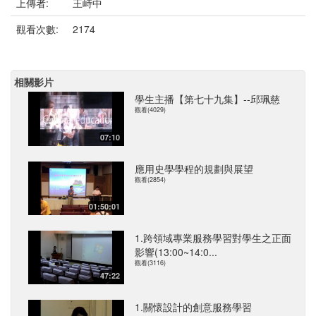
上傳者:
王峙中
觀看次數:
2174
相關影片
學生主播【第七十九集】--邱珮慈
觀看(4029)
07:10
應用史學學程的規劃與展望
觀看(2854)
01:50:01
1.跨領域專業服務學習對學生之正面
影響(13:00~14:0...
觀看(3116)
47:22
1.關懷設計的創意服務學習