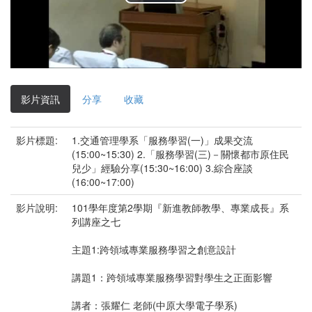
播
放
影
片
影片資訊
分享
收藏
影片標題:
1.交通管理學系「服務學習(一)」成果交流
(15:00~15:30) 2.「服務學習(三)－關懷都市原住民
兒少」經驗分享(15:30~16:00) 3.綜合座談
(16:00~17:00)
影片說明:
101學年度第2學期『新進教師教學、專業成長』系
列講座之七
主題1:跨領域專業服務學習之創意設計
講題1：跨領域專業服務學習對學生之正面影響
講者：張耀仁 老師(中原大學電子學系)