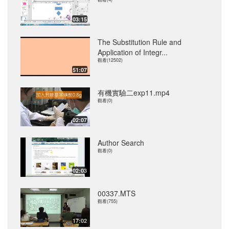
03:15
The Substitution Rule and
Application of Integr...
觀看(12502)
51:07
有機實驗二exp11.mp4
觀看(0)
02:07
Author Search
觀看(0)
02:03
00337.MTS
觀看(755)
17:02