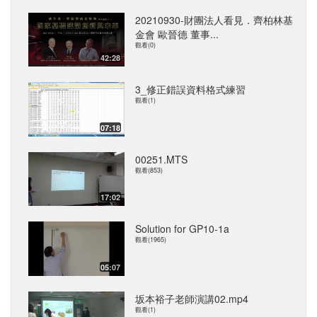
20210930-財團法人看見．齊柏林基
金會 歐晉德 董事...
觀看(0)
42:28
3_修正錯誤資料格式練習
觀看(1)
07:18
00251.MTS
觀看(853)
17:02
Solution for GP10-1a
觀看(1965)
05:07
坂本裕子老師演講02.mp4
觀看(1)