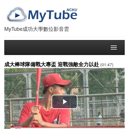
MyTube成功大學數位影音雲
Toggle
navigati
成大棒球隊備戰大專盃 迎戰強敵全力以赴
(01:47)
播
放