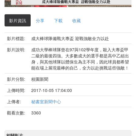
影
片
影片資訊
分享
下載
收藏
影片標題:
成大棒球隊備戰大專盃 迎戰強敵全力以赴
影片說明:
成功大學棒球隊曾在97與102學年度，殺入大專盃甲
二級的最後四強。大多數成大的選手都是高中乙組出
身，與其他球隊以體保生為主不同，因此球員都希望
能在場上展現最棒的自己，全力以赴挑戰這些強敵！
影片分類:
校園新聞
上傳時間:
2017-10-05 17:04:00
上傳者:
秘書室新聞中心
觀看次數:
3360
相關影片