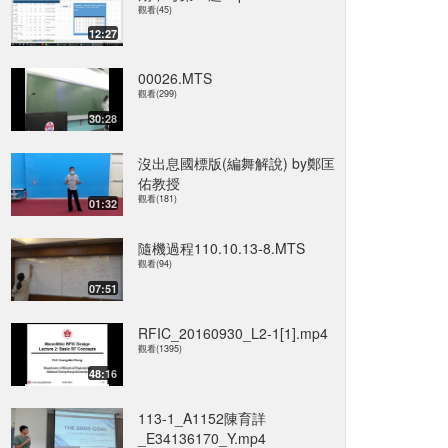
觀看(45)
12:27
00026.MTS
觀看(299)
30:28
沒出息國標版(編舞解說) by鄭匡
佑教授
觀看(181)
01:32
隨機過程110.10.13-8.MTS
觀看(94)
07:51
RFIC_20160930_L2-1[1].mp4
觀看(1395)
48:16
113-1_A1152陳育詳
_E34136170_Y.mp4