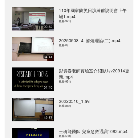
110年國家防災日演練前說明會上午
場1.mp4
觀看(321)
00:52
20250508_4_燃燒理論(二).mp4
觀看(0)
34:41
彭貴春老師實驗室介紹影片v20914更
新.mp4
觀看(991)
04:40
20220510_1.avi
觀看(812)
49:57
王玠能醫師-兒童急救通識1082.mp4
觀看(533)