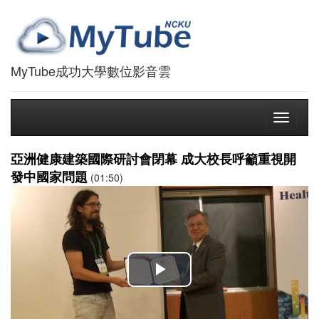
MyTube成功大學數位影音雲
Toggle
navigati
亞洲健康建築國際研討會閉幕 成大校長呼籲重視開
發中國家問題
(01:50)
播
放