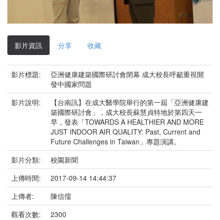
影
片
影片資訊
分享
收藏
影片標題:
亞洲健康建築國際研討會閉幕 成大校長呼籲重視開
發中國家問題
影片說明:
【台南訊】在成大醫學院舉行的第一屆「亞洲健康建
築國際研討會」，成大校長蘇慧貞特地於第四天一
早，發表「TOWARDS A HEALTHIER AND MORE
JUST INDOOR AIR QUALITY: Past, Current and
Future Challenges in Taiwan」專題演講。
影片分類:
校園新聞
上傳時間:
2017-09-14 14:44:37
上傳者:
陳信儒
觀看次數:
2300