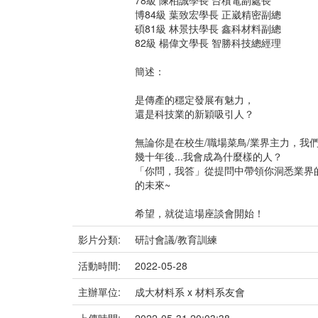
78級 陳柏誠學長 台積電副處長
博84級 葉致宏學長 正崴精密副總
碩81級 林景扶學長 鑫科材料副總
82級 楊偉文學長 智勝科技總經理
簡述：
是傳產的穩定發展有魅力，
還是科技業的新穎吸引人？
無論你是在校生/職場菜鳥/業界主力，我
幾十年後...我會成為什麼樣的人？
「你問，我答」從提問中帶領你洞悉業界
的未來~
希望，就從這場座談會開始！
影片分類:
研討會議/教育訓練
活動時間:
2022-05-28
主辦單位:
成大材料系 x 材料系友會