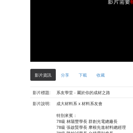
影片需要
影片資訊
分享
下載
收藏
影片標題:
系友學堂 - 屬於你的成材之路
影片說明:
成大材料系 x 材料系友會
特別來賓：
78級 林陽豐學長 群創光電總廠長
78級 張啟賢學長 摩根先進材料總經理