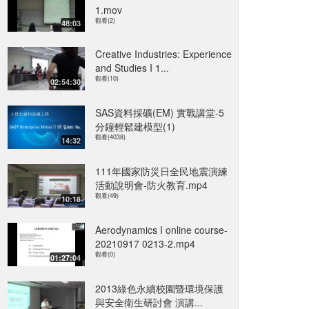
1.mov
觀看(2)
48:03
Creative Industries: Experience
and Studies I 1...
觀看(10)
02:54:30
SAS資料採礦(EM) 實戰講堂-5
分鐘輕鬆建模型(1)
觀看(4038)
14:32
111年國家防災日全民地震演練
活動說明會-防火教育.mp4
觀看(49)
10:18
Aerodynamics I online course-
20210917 0213-2.mp4
觀看(0)
01:27:04
2013綠色永續校園暨環境保護
與安全衛生研討會 演講...