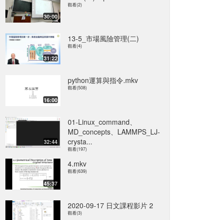
觀看(2)
30:00
13-5_市場風險管理(二)
觀看(4)
31:22
python運算與指令.mkv
觀看(508)
16:00
01-Linux_command、
MD_concepts、LAMMPS_LJ-
crysta...
32:44
觀看(197)
4.mkv
觀看(639)
45:37
2020-09-17 日文課程影片 2
觀看(3)