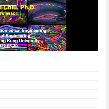
播
放
影
片