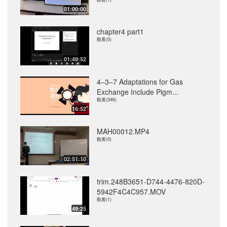
01:00:00
chapter4 part1
觀看(0)
01:49:52
4–3–7 Adaptations for Gas
Exchange Include Pigm...
觀看(346)
16:52
MAH00012.MP4
觀看(0)
02:51:10
trim.248B3651-D744-4476-820D-
5942F4C4C957.MOV
觀看(1)
49:25