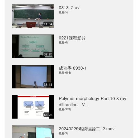
0313_2.avi
觀看(5)
11:54
0221課程影片
觀看(6)
32:28
成功學 0930-1
觀看(614)
38:41
Polymer morphology-Part 10 X-ray
diffraction－V...
觀看(383)
43:25
20240229燃燒理論二_2.mov
觀看(3)