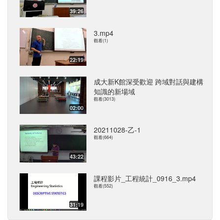
39:26
3.mp4
觀看(1)
22:19
成大新K館深受歡迎 跨域對話與建構
知識的新場域
觀看(3013)
02:00
20211028-乙-1
觀看(664)
43:22
課程影片_工程統計_0916_3.mp4
觀看(552)
31:19